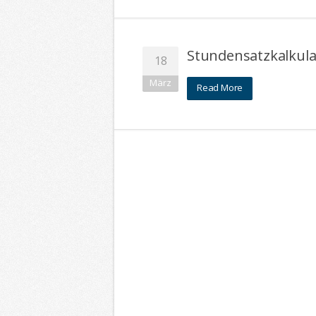
Stundensatzkalkula
18
März
Read More