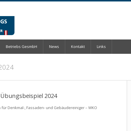
Betriebs GesmbH
News
Kontakt
Links
 2024
n Übungsbeispiel 2024
fen für Denkmal-, Fassaden- und Gebäudereiniger – WKO