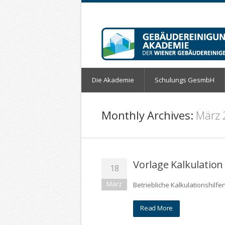
Die Akademie
Schulungs GesmbH
Monthly Archives:
März
Vorlage Kalkulatio
18
März
Betriebliche Kalkulationshil
Read More